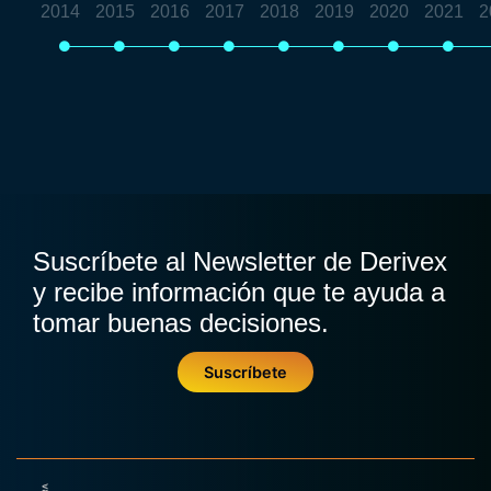
2014
2015
2016
2017
2018
2019
2020
2021
2
Suscríbete al Newsletter de Derivex
y recibe información que te ayuda a
tomar buenas decisiones.
Suscríbete